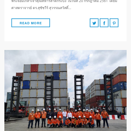
พระจอมเกล้าเจ้าคุณทหารลาดกระบัง ในวันที่ 20 กรกฎาคม 2561 โดยมี
ศาสตราจารย์ ดร.สุชัชวีร์ สุวรรณสวัสดิ์…
READ MORE