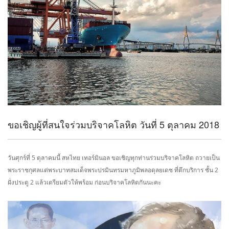
ขอเชิญผู้ที่สนใจร่วมบริจาคโลหิต วันที่ 5 ตุลาคม 2018
วันศุกร์ที่ 5 ตุลาคมนี้ สหไทย เทอร์มินอล ขอเชิญทุกท่านร่วมบริจาคโลหิต ถวายเป็น
พระราชกุศลแด่พระบาทสมเด็จพระปรมินทรมหาภูมิพลอดุลยเดช ที่ตึกบริการ ชั้น 2
ฝั่งประตู 2 แล้วเตรียมตัวให้พร้อม ก่อนบริจาคโลหิตกันนะคะ