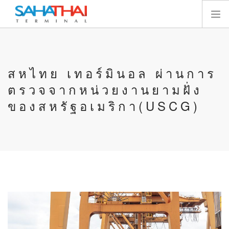
หน้าแรก
เกี่ยวกับเรา
สหไทย เทอร์มินอล ผ่านการ
เทอร์มินัล
ตรวจจากหน่วยงานยามฝั่ง
บริการ
ของสหรัฐอเมริกา(USCG)
ทรัพยากร
นักลงทุนสัมพันธ์
E-SERVICES
ติดต่อเรา
SEARCH SITE
ไทย