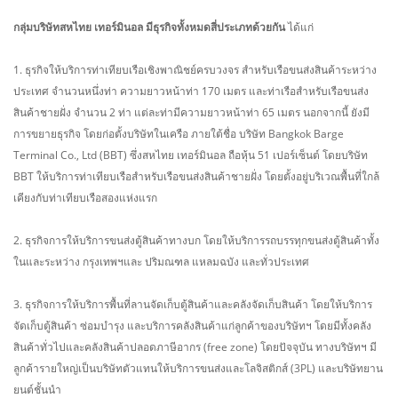
กลุ่มบริษัทสหไทย เทอร์มินอล มีธุรกิจทั้งหมดสี่ประเภทด้วยกัน
ได้แก่
1. ธุรกิจให้บริการท่าเทียบเรือเชิงพาณิชย์ครบวงจร สำหรับเรือขนส่งสินค้าระหว่าง
ประเทศ จำนวนหนึ่งท่า ความยาวหน้าท่า 170 เมตร และท่าเรือสำหรับเรือขนส่ง
สินค้าชายฝั่ง จำนวน 2 ท่า แต่ละท่ามีความยาวหน้าท่า 65 เมตร นอกจากนี้ ยังมี
การขยายธุรกิจ โดยก่อตั้งบริษัทในเครือ ภายใต้ชื่อ บริษัท Bangkok Barge
Terminal Co., Ltd (BBT) ซึ่งสหไทย เทอร์มินอล ถือหุ้น 51 เปอร์เซ็นต์ โดยบริษัท
BBT ให้บริการท่าเทียบเรือสำหรับเรือขนส่งสินค้าชายฝั่ง โดยตั้งอยู่บริเวณพื้นที่ใกล้
เคียงกับท่าเทียบเรือสองแห่งแรก
2. ธุรกิจการให้บริการขนส่งตู้สินค้าทางบก โดยให้บริการรถบรรทุกขนส่งตู้สินค้าทั้ง
ในและระหว่าง กรุงเทพฯและ ปริมณฑล แหลมฉบัง และทั่วประเทศ
3. ธุรกิจการให้บริการพื้นที่ลานจัดเก็บตู้สินค้าและคลังจัดเก็บสินค้า โดยให้บริการ
จัดเก็บตู้สินค้า ซ่อมบำรุง และบริการคลังสินค้าแก่ลูกค้าของบริษัทฯ โดยมีทั้งคลัง
สินค้าทั่วไปและคลังสินค้าปลอดภาษีอากร (free zone) โดยปัจจุบัน ทางบริษัทฯ มี
ลูกค้ารายใหญ่เป็นบริษัทตัวแทนให้บริการขนส่งและโลจิสติกส์ (3PL) และบริษัทยาน
ยนต์ชั้นนำ