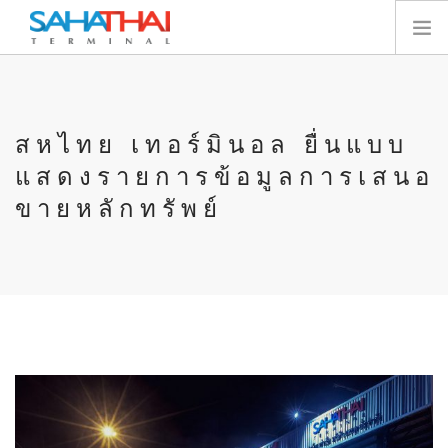
หน้าแรก
เกี่ยวกับเรา
สหไทย เทอร์มินอล ยื่นแบบ
เทอร์มินัล
แสดงรายการข้อมูลการเสนอ
บริการ
ขายหลักทรัพย์
ทรัพยากร
นักลงทุนสัมพันธ์
E-SERVICES
ติดต่อเรา
SEARCH SITE
ไทย