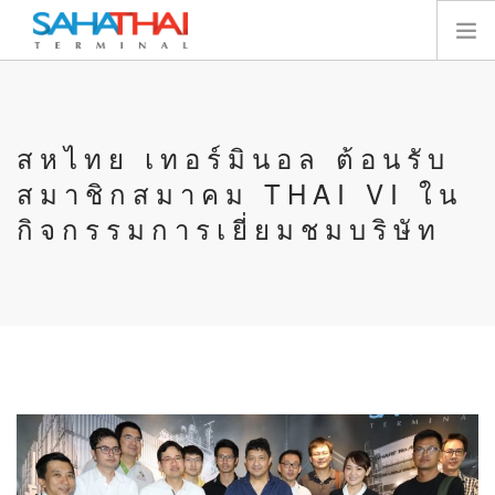
หน้าแรก
เกี่ยวกับเรา
สหไทย เทอร์มินอล ต้อนรับ
เทอร์มินัล
สมาชิกสมาคม THAI VI ใน
บริการ
กิจกรรมการเยี่ยมชมบริษัท
ทรัพยากร
นักลงทุนสัมพันธ์
E-SERVICES
ติดต่อเรา
SEARCH SITE
ไทย