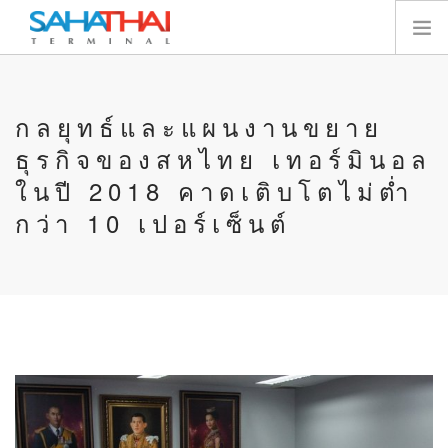
หน้าแรก
กลยุทธ์และแผนงานขยาย
เกี่ยวกับเรา
ธุรกิจของสหไทย เทอร์มินอล
เทอร์มินัล
ในปี 2018 คาดเติบโตไม่ต่ำ
บริการ
กว่า 10 เปอร์เซ็นต์
ทรัพยากร
นักลงทุนสัมพันธ์
E-SERVICES
ติดต่อเรา
SEARCH SITE
ไทย